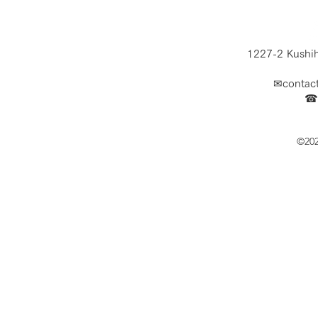
1227-2 Kushih
✉
contac
​☎
©20