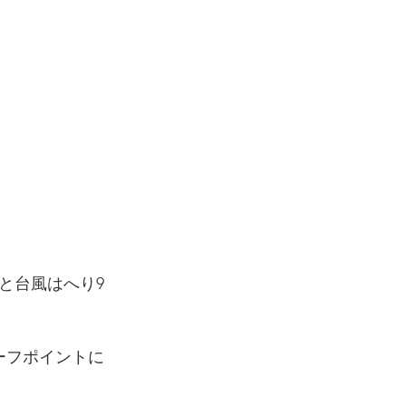
と台風はへり9
ーフポイントに
。