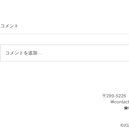
コメント
コメントを追加…
夏休み開幕！海で涼みましょ
急募！ショ
う！
ッフ求む！
〒299-522
✉
contac
​☎
©20