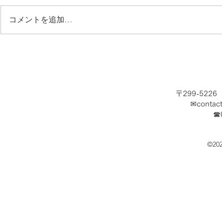
コメントを追加…
夏休み開幕！海で涼みましょ
急募！ショ
う！
ッフ求む！
〒299-522
✉
contac
​☎
©20