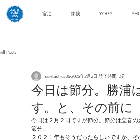
宿泊
体験
YOGA
SH
English
ブログ
アクセス
All Posts
contact-us06
2025年2月2日
読了時間: 2分
今日は節分。勝浦
す。と、その前に
今日は２月２日ですが節分。節分は立春の
節分。
２０２１年もそうだったらしいですが、そ