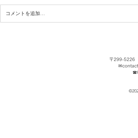
コメントを追加…
夏休み開幕！海で涼みましょ
急募！ショ
う！
ッフ求む！
〒299-522
✉
contac
​☎
©20