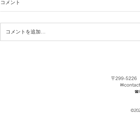
コメント
コメントを追加…
夏休み開幕！海で涼みましょ
急募！ショ
う！
ッフ求む！
〒299-522
✉
contac
​☎
©20