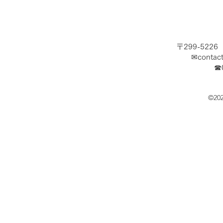
夏休み開幕！海で涼みましょ
急募！ショ
う！
ッフ求む！
〒299-522
✉
contac
​☎
©20