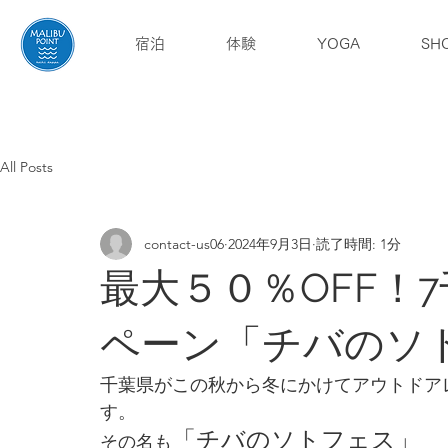
宿泊
体験
YOGA
SH
English
ブログ
アクセス
All Posts
contact-us06
2024年9月3日
読了時間: 1分
最大５０％OFF！
ペーン「チバのソ
千葉県がこの秋から冬にかけてアウトドア
す。
「チバのソトフェス」
その名も