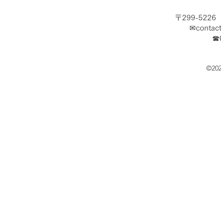
〒299-522
✉
contac
​☎
©20