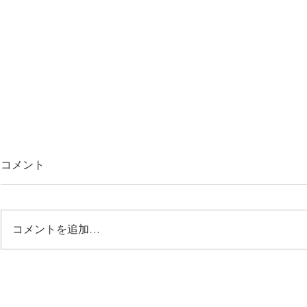
コメント
コメントを追加…
夏休み開幕！海で涼みましょ
急募！ショ
う！
ッフ求む！