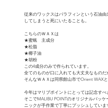
従来のワックスはパラフィンという石油由
してしまうと死にいたることも。
こちらのＷＡＸは
★蜜蝋　主成分
★松脂
★椰子油
★胡粉
この4成分のみで作られています。
全てのものが口に入れても大丈夫なものだ
そんなＷＡＸは同県館山市でOrient WA
今年はマリブポイントにとっては記念すべき
そこでMALIBU POINTのオリジナル
ニックが手作業で丁寧にプッシュしていま