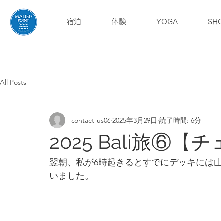
宿泊
体験
YOGA
SH
English
ブログ
アクセス
All Posts
contact-us06
2025年3月29日
読了時間: 6分
2025 Bali旅⑥
翌朝、私が6時起きるとすでにデッキには
いました。