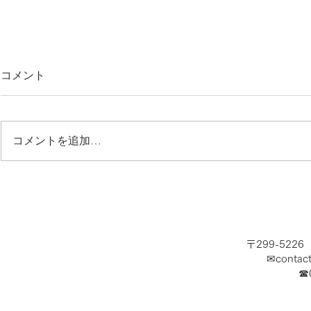
コメント
コメントを追加…
夏休み開幕！海で涼みましょ
急募！ショ
う！
ッフ求む！
〒299-522
✉
contac
​☎