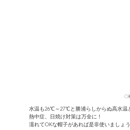
〇
水温も26℃～27℃と勝浦らしからぬ高水
熱中症、日焼け対策は万全に！
濡れてOKな帽子があれば是非使いましょ