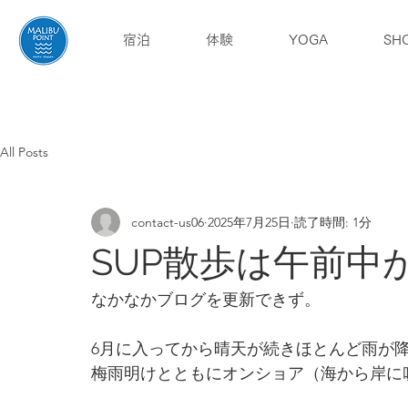
宿泊
体験
YOGA
SH
English
ブログ
アクセス
All Posts
contact-us06
2025年7月25日
読了時間: 1分
SUP散歩は午前中
なかなかブログを更新できず。
6月に入ってから晴天が続きほとんど雨が
梅雨明けとともにオンショア（海から岸に