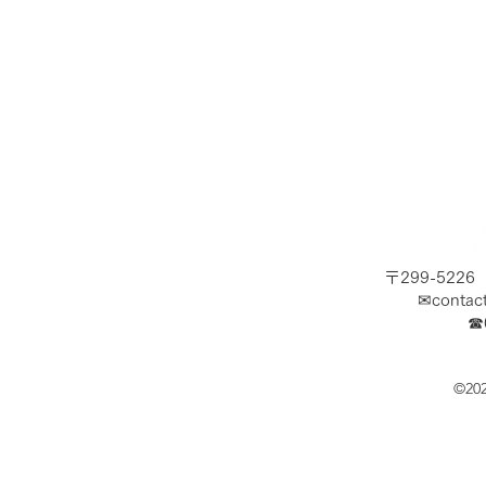
〒299-522
✉
contac
​☎
©20