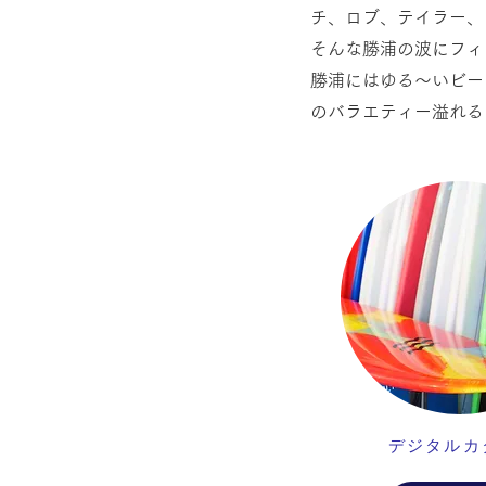
チ、ロブ、テイラー、
そんな勝浦の波にフィ
勝浦にはゆる～いビー
のバラエティー溢れるブ
​デジタル