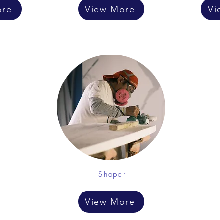
ore
View More
Vi
Shaper
View More